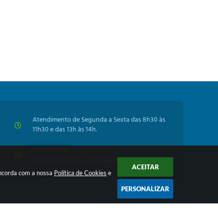
Atendimento de Segunda a Sexta das 8h30 às
11h30 e das 13h às 14h.
Inscreva-se!
Para não perder as novidades da Prefeitura
ACEITAR
oncorda com a nossa
Política de Cookies
e
PERSONALIZAR