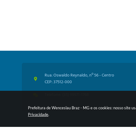
Rua: Oswaldo Reynaldo, nº 56 - Centro
CEP: 37512-000
Telefone: (35) 99971-1768
Prefeitura de Wenceslau Braz - MG e os cookies: nosso site u
Privacidade
.