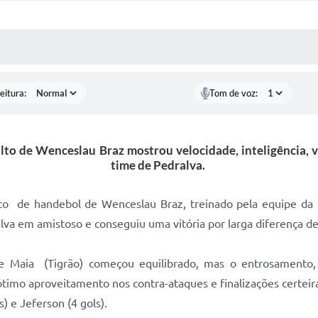
 MÍDIAS
RECEBA NOTÍCIAS
eitura:
Tom de voz:
lto de Wenceslau Braz mostrou velocidade, inteligência, v
time de Pedralva.
to de handebol de Wenceslau Braz, treinado pela equipe da S
lva em amistoso e conseguiu uma vitória por larga diferença de 
gre Maia (Tigrão) começou equilibrado, mas o entrosamento
mo aproveitamento nos contra-ataques e finalizações certeiras
s) e Jeferson (4 gols).