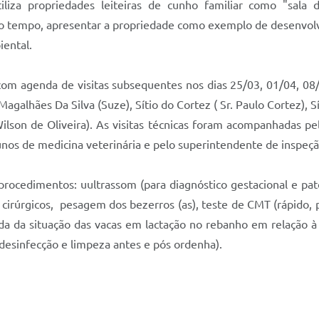
iliza propriedades leiteiras de cunho familiar como "sala d
 tempo, apresentar a propriedade como exemplo de desenvolvi
iental.
 com agenda de visitas subsequentes nos dias 25/03, 01/04, 08
galhães Da Silva (Suze), Sítio do Cortez ( Sr. Paulo Cortez), Síti
ilson de Oliveira). As visitas técnicas foram acompanhadas pe
nos de medicina veterinária e pelo superintendente de inspeção
 procedimentos: uultrassom (para diagnóstico gestacional e pat
cirúrgicos, pesagem dos bezerros (as), teste de CMT (rápido, p
pida da situação das vacas em lactação no rebanho em relação 
desinfecção e limpeza antes e pós ordenha).