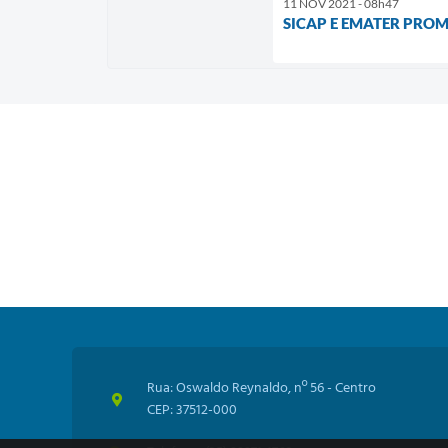
11 NOV 2021 - 08h47
SICAP E EMATER PRO
Rua: Oswaldo Reynaldo, nº 56 - Centro
CEP: 37512-000