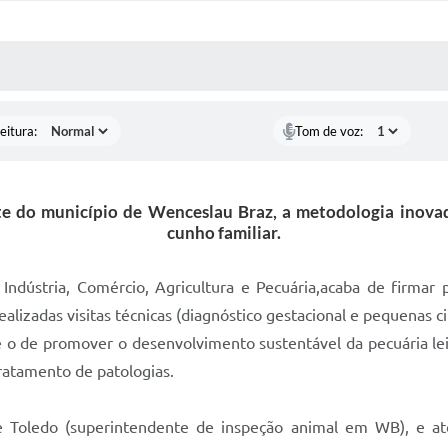
 MÍDIAS
RECEBA NOTÍCIAS
eitura:
Tom de voz:
 do município de Wenceslau Braz, a metodologia inovador
cunho familiar.
e Indústria, Comércio, Agricultura e Pecuária,acaba de firma
realizadas visitas técnicas (diagnóstico gestacional e pequenas c
 o de promover o desenvolvimento sustentável da pecuária leit
ratamento de patologias.
pe Toledo (superintendente de inspeção animal em WB), e a