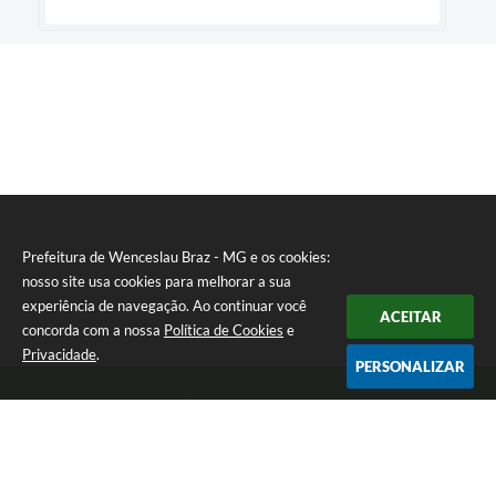
Prefeitura de Wenceslau Braz - MG e os cookies:
nosso site usa cookies para melhorar a sua
experiência de navegação. Ao continuar você
ACEITAR
concorda com a nossa
Política de Cookies
e
Privacidade
.
PERSONALIZAR
Telefone: (35) 99971-1768
Endereço: Rua: Oswaldo Reynaldo, nº 56 - Centro | CEP: 37512-000
Atendimento de Segunda a Sexta das 8h30 às 11h30 e das 13h às 14h.
Prefeitura de Wenceslau Braz - MG