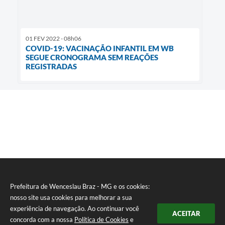
01 FEV 2022 - 08h06
COVID-19: VACINAÇÃO INFANTIL EM WB
SEGUE CRONOGRAMA SEM REAÇÕES
REGISTRADAS
Prefeitura de Wenceslau Braz - MG e os cookies:
nosso site usa cookies para melhorar a sua
experiência de navegação. Ao continuar você
ACEITAR
concorda com a nossa
Política de Cookies
e