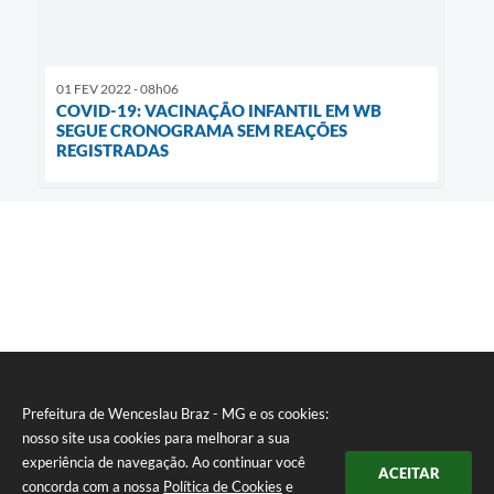
01 FEV 2022 - 08h06
COVID-19: VACINAÇÃO INFANTIL EM WB
SEGUE CRONOGRAMA SEM REAÇÕES
REGISTRADAS
Prefeitura de Wenceslau Braz - MG e os cookies:
nosso site usa cookies para melhorar a sua
experiência de navegação. Ao continuar você
ACEITAR
concorda com a nossa
Política de Cookies
e