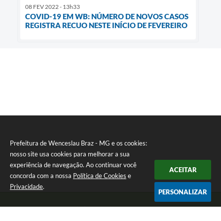
08 FEV 2022 - 13h33
COVID-19 EM WB: NÚMERO DE NOVOS CASOS
REGISTRA RECUO NESTE INÍCIO DE FEVEREIRO
Prefeitura de Wenceslau Braz - MG e os cookies:
nosso site usa cookies para melhorar a sua
experiência de navegação. Ao continuar você
ACEITAR
concorda com a nossa
Política de Cookies
e
Privacidade
.
PERSONALIZAR
Telefone: (35) 99971-1768
Endereço: Rua: Oswaldo Reynaldo, nº 56 - Centro | CEP: 37512-000