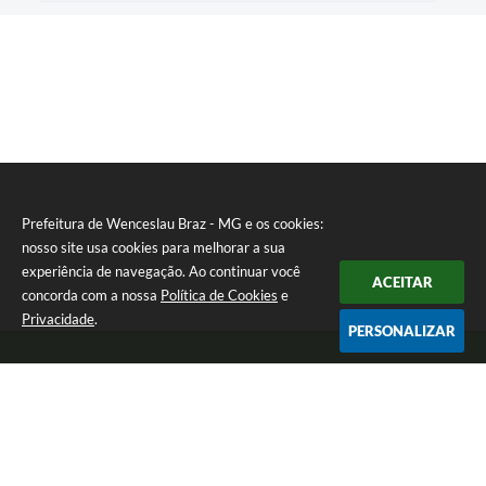
Prefeitura de Wenceslau Braz - MG e os cookies:
nosso site usa cookies para melhorar a sua
experiência de navegação. Ao continuar você
ACEITAR
concorda com a nossa
Política de Cookies
e
Privacidade
.
PERSONALIZAR
Telefone: (35) 99971-1768
Endereço: Rua: Oswaldo Reynaldo, nº 56 - Centro | CEP: 37512-000
Atendimento de Segunda a Sexta das 8h30 às 11h30 e das 13h às 14h.
Prefeitura de Wenceslau Braz - MG