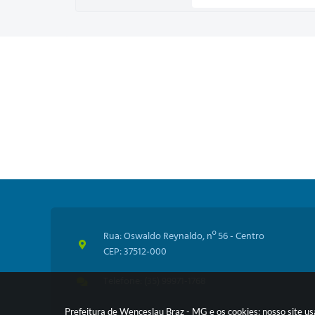
Rua: Oswaldo Reynaldo, nº 56 - Centro
CEP: 37512-000
Telefone: (35) 99971-1768
Prefeitura de Wenceslau Braz - MG e os cookies: nosso site u