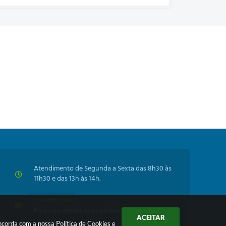
Atendimento de Segunda a Sexta das 8h30 às
11h30 e das 13h às 14h.
Inscreva-se!
Para não perder as novidades da Prefeitura
ACEITAR
oncorda com a nossa
Política de Cookies
e