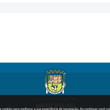
sa cookies para melhorar a sua experiência de navegação. Ao continuar você c